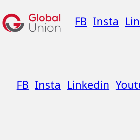
FB
Insta
Li
FB
Insta
Linkedin
Yout