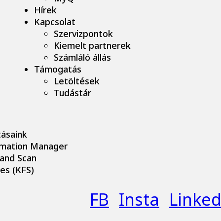
Hírek
Kapcsolat
Szervizpontok
Kiemelt partnerek
Számláló állás
Támogatás
Letöltések
Tudástár
tásaink
rmation Manager
 and Scan
es (KFS)
FB
Insta
Linked