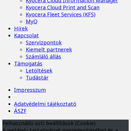
Kyocera Cloud Information Manager
Kyocera Cloud Print and Scan
Kyocera Fleet Services (KFS)
MyQ
Hírek
Kapcsolat
Szervizpontok
Kiemelt partnerek
Számláló állás
Támogatás
Letöltések
Tudástár
Impresszum
Adatvédelmi tájékoztató
ÁSZF
Felhasználói süti beállítások (Cookie)
A webhely tartalmának megjelenítéséhez és a