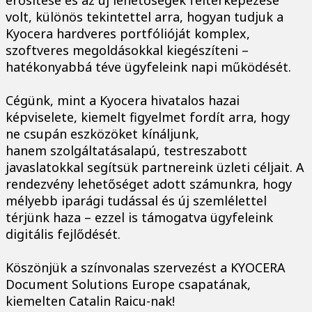
volt, különös tekintettel arra, hogyan tudjuk a
Kyocera hardveres portfólióját komplex,
szoftveres megoldásokkal kiegészíteni –
hatékonyabbá téve ügyfeleink napi működését.
Cégünk, mint a Kyocera hivatalos hazai
képviselete, kiemelt figyelmet fordít arra, hogy
ne csupán eszközöket kínáljunk,
hanem szolgáltatásalapú, testreszabott
javaslatokkal segítsük partnereink üzleti céljait. A
rendezvény lehetőséget adott számunkra, hogy
mélyebb iparági tudással és új szemlélettel
térjünk haza – ezzel is támogatva ügyfeleink
digitális fejlődését.
Köszönjük a színvonalas szervezést a KYOCERA
Document Solutions Europe csapatának,
kiemelten Catalin Raicu-nak!