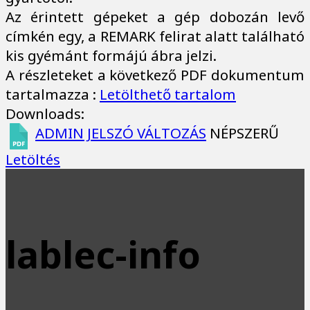
Az érintett gépeket a gép dobozán levő
címkén egy, a REMARK felirat alatt található
kis gyémánt formájú ábra jelzi.
A részleteket a következő PDF dokumentum
tartalmazza :
Letölthető tartalom
Downloads:
ADMIN JELSZÓ VÁLTOZÁS
NÉPSZERŰ
Letöltés
lablec-info