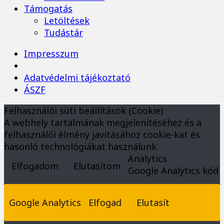
Támogatás
Letöltések
Tudástár
Impresszum
Adatvédelmi tájékoztató
ÁSZF
Felhasználói süti beállítások (Cookie)
A webhely tartalmának megjelenítéséhez és a
felhasználói élmény javításához cookie-kat és
hasonló technológiákat használunk.
Analytics
Elfogadom
Elutasítom
Google Analytics kód
Google Analytics
Elfogad
Elutasít